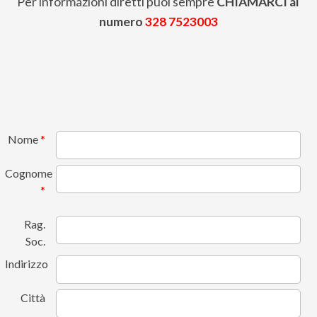
Per informazioni diretti puoi sempre
CHIAMARCI al
numero
328 7523003
Nome
*
Cognome
*
Rag.
Soc.
Indirizzo
Città