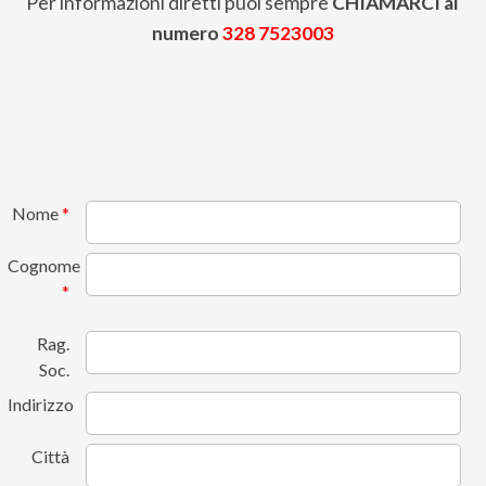
Per informazioni diretti puoi sempre
CHIAMARCI al
numero
328 7523003
Nome
*
Cognome
*
Rag.
Soc.
Indirizzo
Città